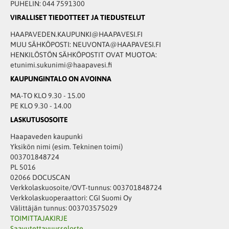
PUHELIN: 044 7591300
VIRALLISET TIEDOTTEET JA TIEDUSTELUT
HAAPAVEDEN.KAUPUNKI@HAAPAVESI.FI
MUU SÄHKÖPOSTI: NEUVONTA@HAAPAVESI.FI
HENKILÖSTÖN SÄHKÖPOSTIT OVAT MUOTOA:
etunimi.sukunimi@haapavesi.fi
KAUPUNGINTALO ON AVOINNA
MA-TO KLO 9.30 - 15.00
PE KLO 9.30 - 14.00
LASKUTUSOSOITE
Haapaveden kaupunki
Yksikön nimi (esim. Tekninen toimi)
003701848724
PL 5016
02066 DOCUSCAN
Verkkolaskuosoite/OVT-tunnus: 003701848724
Verkkolaskuoperaattori: CGI Suomi Oy
Välittäjän tunnus: 003703575029
TOIMITTAJAKIRJE
Saavutettavuusseloste