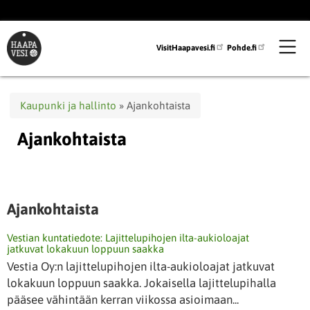
Hyppää
pääsisältöön
VisitHaapavesi.fi
Pohde.fi
Murupolku
Kaupunki ja hallinto
Ajankohtaista
Ajankohtaista
Ajankohtaista
Vestian kuntatiedote: Lajittelupihojen ilta-aukioloajat
jatkuvat lokakuun loppuun saakka
Vestia Oy:n lajittelupihojen ilta-aukioloajat jatkuvat
lokakuun loppuun saakka. Jokaisella lajittelupihalla
pääsee vähintään kerran viikossa asioimaan...