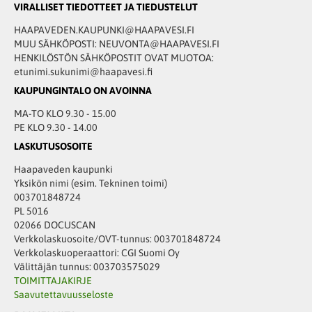
VIRALLISET TIEDOTTEET JA TIEDUSTELUT
HAAPAVEDEN.KAUPUNKI@HAAPAVESI.FI
MUU SÄHKÖPOSTI: NEUVONTA@HAAPAVESI.FI
HENKILÖSTÖN SÄHKÖPOSTIT OVAT MUOTOA:
etunimi.sukunimi@haapavesi.fi
KAUPUNGINTALO ON AVOINNA
MA-TO KLO 9.30 - 15.00
PE KLO 9.30 - 14.00
LASKUTUSOSOITE
Haapaveden kaupunki
Yksikön nimi (esim. Tekninen toimi)
003701848724
PL 5016
02066 DOCUSCAN
Verkkolaskuosoite/OVT-tunnus: 003701848724
Verkkolaskuoperaattori: CGI Suomi Oy
Välittäjän tunnus: 003703575029
TOIMITTAJAKIRJE
Saavutettavuusseloste