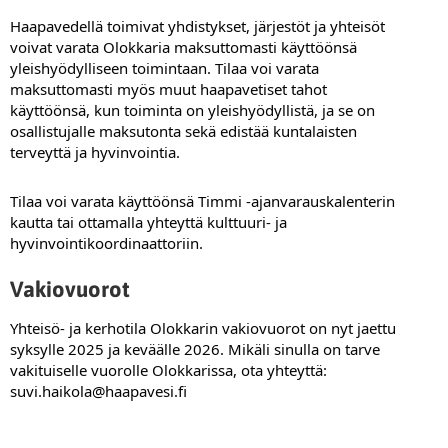
Haapavedellä toimivat yhdistykset, järjestöt ja yhteisöt 
voivat varata Olokkaria maksuttomasti käyttöönsä 
yleishyödylliseen toimintaan. Tilaa voi varata 
maksuttomasti myös muut haapavetiset tahot 
käyttöönsä, kun toiminta on yleishyödyllistä, ja se on 
osallistujalle maksutonta sekä edistää kuntalaisten 
terveyttä ja hyvinvointia.
Tilaa voi varata käyttöönsä Timmi -ajanvarauskalenterin 
kautta tai ottamalla yhteyttä kulttuuri- ja 
hyvinvointikoordinaattoriin.
Vakiovuorot
Yhteisö- ja kerhotila Olokkarin vakiovuorot on nyt jaettu 
syksylle 2025 ja keväälle 2026. Mikäli sinulla on tarve 
vakituiselle vuorolle Olokkarissa, ota yhteyttä: 
suvi.haikola@haapavesi.fi