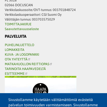
PL 5016
02066 DOCUSCAN
Verkkolaskuosoite/OVT-tunnus: 003701848724
Verkkolaskuoperaattori: CGI Suomi Oy
Välittäjän tunnus: 003703575029
TOIMITTAJAKIRJE
Saavutettavuusseloste
PALVELUITA
PUHELINLUETTELO
LOMAKKEITA
KUVA- JA LOGOPANKKI
OTA YHTEYTTÄ
MATKAHUOLLON REITTIOPAS
TARINOITA HAAPAVEDELTÄ
ESITTEEMME
Sivustollamme käytetään välttämättömiä evästeitä
palvelun toimivuuden varmistamiseen. Sivustollamme