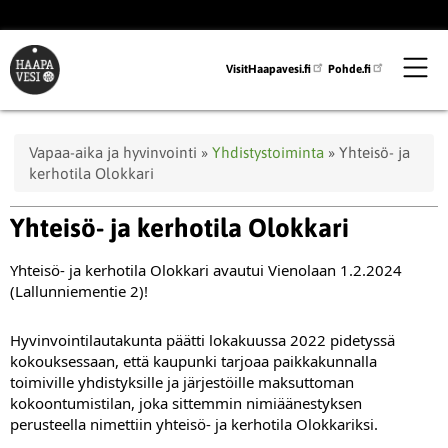
Hyppää
pääsisältöön
VisitHaapavesi.fi
Pohde.fi
Murupolku
Vapaa-aika ja hyvinvointi
Yhdistystoiminta
Yhteisö- ja
kerhotila Olokkari
Yhteisö- ja kerhotila Olokkari
Yhteisö- ja kerhotila Olokkari avautui Vienolaan 1.2.2024 
(Lallunniementie 2)!
Hyvinvointilautakunta päätti lokakuussa 2022 pidetyssä 
kokouksessaan, että kaupunki tarjoaa paikkakunnalla 
toimiville yhdistyksille ja järjestöille maksuttoman 
kokoontumistilan, joka sittemmin nimiäänestyksen 
perusteella nimettiin yhteisö- ja kerhotila Olokkariksi. 