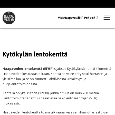
Hyppää
pääsisältöön
VisitHaapavesi.fi
Pohde.fi
Kytökylän lentokenttä
Haapaveden lentokenttä (EFHP)
sijaitsee Kytökylässä noin 8 kilometriä
Haapaveden keskustasta itään. Kenttä palvelee erityisesti harraste- ja
yleisilmailua, ja se on tunnettu aktiivisesta ultrakevyt- ja
purjelentotoiminnasta.
Kentällä on yksi kiitotie (12/30), jonka pituus on noin 780 metriä.
Lentotoiminta tapahtuu pääasiassa näkölentosääntöjen (VFR)
mukaisesti.
Haapaveden lentokenttä toimii vilkkaana kesäisen ilmailuharrastuksen