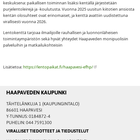
keskuksena: paikallisen toiminnan lisäksi kentällä järjestetään
purjelentoleirejä ja -koulutusta. Vuonna 2025 uusitun kiitotien ansiosta
kentän olosuhteet ovat erinomaiset, ja kenttä avattiin uudistettuna
virallisesti vuonna 2026.
Lentokenttä tarjoaa ilmailijoille rauhallisen ja luonnonläheisen
toimintaympäristön sekä hyvät yhteydet Haapaveden monipuolisiin
palveluihin ja matkailukohteisiin
Lisätietoa:
https://lentopaikat.fi/haapavesi-efhp/
HAAPAVEDEN KAUPUNKI
TÄHTELÄNKUJA 1 (KAUPUNGINTALO)
86601 HAAPAVESI
Y-TUNNUS: 0184872-4
PUHELIN: 044 7591300
VIRALLISET TIEDOTTEET JA TIEDUSTELUT