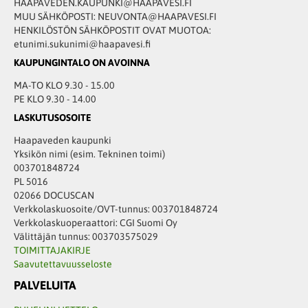
HAAPAVEDEN.KAUPUNKI@HAAPAVESI.FI
MUU SÄHKÖPOSTI: NEUVONTA@HAAPAVESI.FI
HENKILÖSTÖN SÄHKÖPOSTIT OVAT MUOTOA:
etunimi.sukunimi@haapavesi.fi
KAUPUNGINTALO ON AVOINNA
MA-TO KLO 9.30 - 15.00
PE KLO 9.30 - 14.00
LASKUTUSOSOITE
Haapaveden kaupunki
Yksikön nimi (esim. Tekninen toimi)
003701848724
PL 5016
02066 DOCUSCAN
Verkkolaskuosoite/OVT-tunnus: 003701848724
Verkkolaskuoperaattori: CGI Suomi Oy
Välittäjän tunnus: 003703575029
TOIMITTAJAKIRJE
Saavutettavuusseloste
PALVELUITA