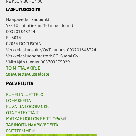
PE KLO 9.30 - 14.00
LASKUTUSOSOITE
Haapaveden kaupunki
Yksikön nimi (esim. Tekninen toimi)
003701848724
PL 5016
02066 DOCUSCAN
Verkkolaskuosoite/OVT-tunnus: 003701848724
Verkkolaskuoperaattori: CGI Suomi Oy
Välittäjän tunnus: 003703575029
TOIMITTAJAKIRJE
Saavutettavuusseloste
PALVELUITA
PUHELINLUETTELO
LOMAKKEITA
KUVA- JA LOGOPANKKI
OTA YHTEYTTÄ
MATKAHUOLLON REITTIOPAS
TARINOITA HAAPAVEDELTÄ
ESITTEEMME