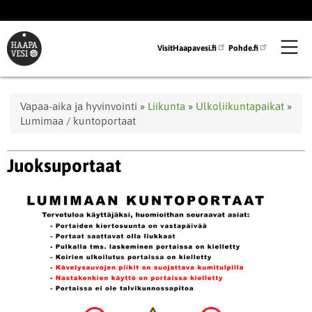
Hyppää
pääsisältöön
VisitHaapavesi.fi
Pohde.fi
Murupolku
Vapaa-aika ja hyvinvointi
Liikunta
Ulkoliikuntapaikat
Lumimaa / kuntoportaat
Juoksuportaat