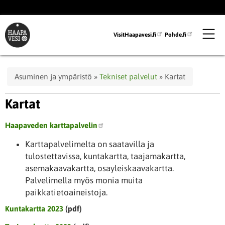
Hyppää
pääsisältöön
VisitHaapavesi.fi
Pohde.fi
Murupolku
Asuminen ja ympäristö
Tekniset palvelut
Kartat
Kartat
Haapaveden karttapalvelin
Karttapalvelimelta on saatavilla ja
tulostettavissa, kuntakartta, taajamakartta,
asemakaavakartta, osayleiskaavakartta.
Palvelimella myös monia muita
paikkatietoaineistoja.
Kuntakartta 2023
(pdf)