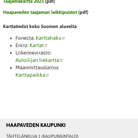
Taajamakartta 2023
(pdf)
Haapaveden taajaman leikkipuistot
(pdf)
Karttatiedot koko Suomen alueelta
Fonecta:
Karttahaku
Eniro:
Kartat
Liikennevirasto:
Autoilijan tiekartta
Maanmittauslaitos:
Karttapaikka
HAAPAVEDEN KAUPUNKI
TÄHTELÄNKUJA 1 (KAUPUNGINTALO)