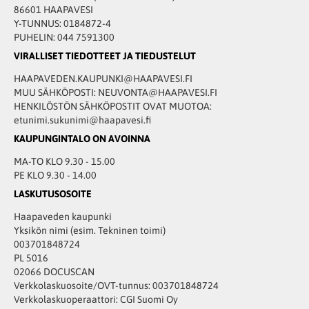
86601 HAAPAVESI
Y-TUNNUS: 0184872-4
PUHELIN: 044 7591300
VIRALLISET TIEDOTTEET JA TIEDUSTELUT
HAAPAVEDEN.KAUPUNKI@HAAPAVESI.FI
MUU SÄHKÖPOSTI: NEUVONTA@HAAPAVESI.FI
HENKILÖSTÖN SÄHKÖPOSTIT OVAT MUOTOA:
etunimi.sukunimi@haapavesi.fi
KAUPUNGINTALO ON AVOINNA
MA-TO KLO 9.30 - 15.00
PE KLO 9.30 - 14.00
LASKUTUSOSOITE
Haapaveden kaupunki
Yksikön nimi (esim. Tekninen toimi)
003701848724
PL 5016
02066 DOCUSCAN
Verkkolaskuosoite/OVT-tunnus: 003701848724
Verkkolaskuoperaattori: CGI Suomi Oy