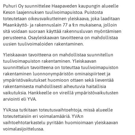
Puhuri Oy suunnittelee Haapaveden kaupungin alueelle
Keson laajennuksen tuulivoimapuistoa. Puistosta
toteutetaan oikeusvaikutteinen yleiskaava, joka laaditaan
Maankäyttö- ja rakennuslain 77 a §:n mukaisena, jolloin
sitä voidaan suoraan käyttää rakennusluvan myöntämisen
perusteena. Osayleiskaavan tavoitteena on mahdollistaa
uusien tuulivoimaloiden rakentaminen.
Yleiskaavan tavoitteena on mahdollistaa suunnitellun
tuulivoimapuiston rakentaminen. Yleiskaavan
suunnittelun tavoitteena on toteuttaa tuulivoimapuiston
rakentaminen luonnonympäristön ominaispiirteet ja
ympäristövaikutukset huomioon ottaen sekä lieventää
rakentamisesta mahdollisesti aiheutuvia haitallisia
vaikutuksia. Hankkeelle on vireillä ympäristövaikutusten
arviointi eli YVA.
YVA:ssa tutkitaan toteutusvaihtoehtoja, missä alueelle
toteutettaisiin eri voimalamääriä. YVA:n
vaihtoehtotarkastelu pyritään huomioimaan yleiskaavan
voimalasijoittelussa.