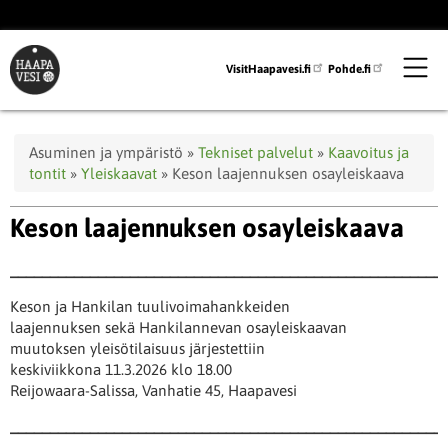
Hyppää
pääsisältöön
VisitHaapavesi.fi
Pohde.fi
Murupolku
Asuminen ja ympäristö
Tekniset palvelut
Kaavoitus ja
tontit
Yleiskaavat
Keson laajennuksen osayleiskaava
Keson laajennuksen osayleiskaava
______________________________________________________
Keson ja Hankilan tuulivoimahankkeiden
laajennuksen sekä Hankilannevan osayleiskaavan
muutoksen yleisötilaisuus järjestettiin
keskiviikkona 11.3.2026 klo 18.00
Reijowaara-Salissa, Vanhatie 45, Haapavesi
______________________________________________________