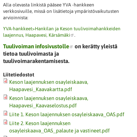
Alla olevasta linkistä pääsee YVA -hankkeen
verkkosivuille, missä on lisätietoja ympäristövaikutusten
arvioinnista:
YVA-hankkeet>Hankilan ja Keson tuulivoimahankkeiden
laajennus, Haapavesi, Kärsämäki
.
Tuulivoiman infosivustolle
on kerätty yleistä
tietoa tuulivoimasta ja
tuulivoimarakentamisesta.
Liitetiedostot
Keson laajennuksen osayleiskaava,
Haapavesi_Kaavakartta.pdf
Keson laajennuksen osayleiskaava,
Haapavesi_Kaavaselostus.pdf
Liite 1. Keson laajennuksen osayleiskaava_OAS.pdf
Liite 2. Keson laajennuksen
osayleiskaava_OAS_palaute ja vastineet.pdf