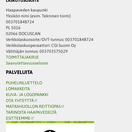
LASKUTUSOSOITE
Haapaveden kaupunki
Yksikön nimi (esim. Tekninen toimi)
003701848724
PL 5016
02066 DOCUSCAN
Verkkolaskuosoite/OVT-tunnus: 003701848724
Verkkolaskuoperaattori: CGI Suomi Oy
Välittäjän tunnus: 003703575029
TOIMITTAJAKIRJE
Saavutettavuusseloste
PALVELUITA
PUHELINLUETTELO
LOMAKKEITA
KUVA- JA LOGOPANKKI
OTA YHTEYTTÄ
MATKAHUOLLON REITTIOPAS
TARINOITA HAAPAVEDELTÄ
ESITTEEMME