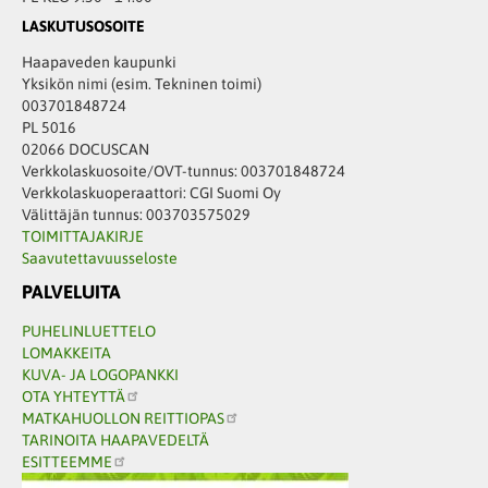
LASKUTUSOSOITE
Haapaveden kaupunki
Yksikön nimi (esim. Tekninen toimi)
003701848724
PL 5016
02066 DOCUSCAN
Verkkolaskuosoite/OVT-tunnus: 003701848724
Verkkolaskuoperaattori: CGI Suomi Oy
Välittäjän tunnus: 003703575029
TOIMITTAJAKIRJE
Saavutettavuusseloste
PALVELUITA
PUHELINLUETTELO
LOMAKKEITA
KUVA- JA LOGOPANKKI
OTA YHTEYTTÄ
MATKAHUOLLON REITTIOPAS
TARINOITA HAAPAVEDELTÄ
ESITTEEMME