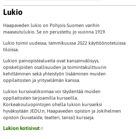
Lukio
Haapaveden lukio on Pohjois-Suomen vanhin
maaseutulukio. Se on perustettu jo vuonna 1919.
Lukio toimii uudessa, tammikuussa 2022 käyttöönotetuissa
tiloissa.
Lukion painopistealueita ovat kansainvälisyys,
opiskelijoiden osallisuuden ja toimintakulttuurin
kehittäminen sekä yhteistyön lisääminen muiden
oppilaitosten ja yrityselämän kanssa.
Lukion kurssivalikoimaa voi täydentää muiden
oppilaitosten tarjoamilla kursseilla.
Korkeakouluopintojen ohella lukion kursseiksi
hyväksytään JEDU:n, Haapaveden opiston ja Jokihelmen
opiston (kuvataide, teatteri, tanssi) kursseja.
Lukion kotisivut