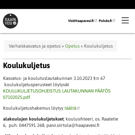
Hyppää
pääsisältöön
VisitHaapavesi.fi
Pohde.fi
Murupolku
Varhaiskasvatus ja opetus
Opetus
Koulukuljetus
Koulukuljetus
Kasvatus- ja koulutuslautakunnan 3.10.2023 §:n 67
koulukuljetusperusteet löytyvät
KOULUKULJETUSOHJEISTUS LAUTAKUNNAN PÄÄTÖS
07102025.pdf
Koulukuljetushakemus löytyy
täältä
alakoulujen koulukuljetukset
; koulusihteeri, os. Raatetie
6, puh. 0447591 268, paivi.siirtola@haapavesi.fi