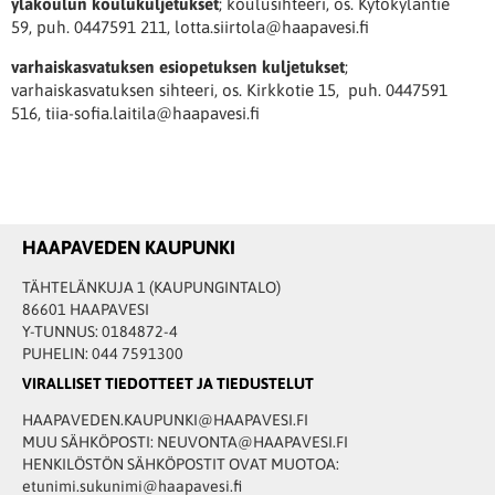
yläkoulun koulukuljetukset
; koulusihteeri, os. Kytökyläntie
59, puh. 0447591 211, lotta.siirtola@haapavesi.fi
varhaiskasvatuksen esiopetuksen kuljetukset
;
varhaiskasvatuksen sihteeri, os. Kirkkotie 15, puh. 0447591
516, tiia-sofia.laitila@haapavesi.fi
HAAPAVEDEN KAUPUNKI
TÄHTELÄNKUJA 1 (KAUPUNGINTALO)
86601 HAAPAVESI
Y-TUNNUS: 0184872-4
PUHELIN: 044 7591300
VIRALLISET TIEDOTTEET JA TIEDUSTELUT
HAAPAVEDEN.KAUPUNKI@HAAPAVESI.FI
MUU SÄHKÖPOSTI: NEUVONTA@HAAPAVESI.FI
HENKILÖSTÖN SÄHKÖPOSTIT OVAT MUOTOA:
etunimi.sukunimi@haapavesi.fi