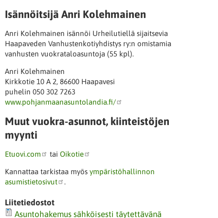
Isännöitsijä Anri Kolehmainen
Anri Kolehmainen isännöi Urheilutiellä sijaitsevia
Haapaveden Vanhustenkotiyhdistys ry:n omistamia
vanhusten vuokrataloasuntoja (55 kpl).
Anri Kolehmainen
Kirkkotie 10 A 2, 86600 Haapavesi
puhelin 050 302 7263
www.pohjanmaanasuntolandia.fi/
Muut vuokra-asunnot, kiinteistöjen
myynti
Etuovi.com
tai
Oikotie
Kannattaa tarkistaa myös
ympäristöhallinnon
asumistietosivut
.
Liitetiedostot
Asuntohakemus sähköisesti täytettävänä