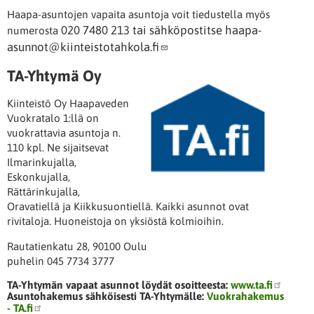
Haapa-asuntojen vapaita asuntoja voit tiedustella myös
020 7480 213 tai sähköpostitse
haapa-
numerosta
asunnot@kiinteistotahkola.fi
TA-Yhtymä Oy
Kiinteistö Oy Haapaveden
Vuokratalo 1:llä on
vuokrattavia asuntoja n.
110 kpl. Ne sijaitsevat
Ilmarinkujalla,
Eskonkujalla,
Rättärinkujalla,
Oravatiellä ja Kiikkusuontiellä. Kaikki asunnot ovat
rivitaloja. Huoneistoja on yksiöstä kolmioihin.
Rautatienkatu 28, 90100 Oulu
puhelin 045 7734 3777
TA-Yhtymän vapaat asunnot löydät osoitteesta:
www.ta.fi
Asuntohakemus sähköisesti TA-Yhtymälle:
Vuokrahakemus
- TA.fi