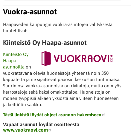
Vuokra-asunnot
Haapaveden kaupungin vuokra-asuntojen välityksestä
huolehtivat:
Kiinteistö Oy Haapa-asunnot
Kiinteistö Oy
Haapa-
asunnoilla
on
vuokrattavana olevia huoneistoja yhteensä noin 350
kappaletta ja ne sijaitsevat pääosin keskustan tuntumassa.
Suurin osa vuokra-asunnoista on rivitaloja, mutta on myös
kerrostaloja sekä kaksi omakotitaloa. Huoneistoja on
monen tyyppisiä alkaen yksiöstä aina viiteen huoneeseen
ja keittiöön saakka.
Tästä linkistä löydät ohjeet asunnon hakemiseen
Vapaat asunnot löydät osoitteesta
www.vuokraovi.com