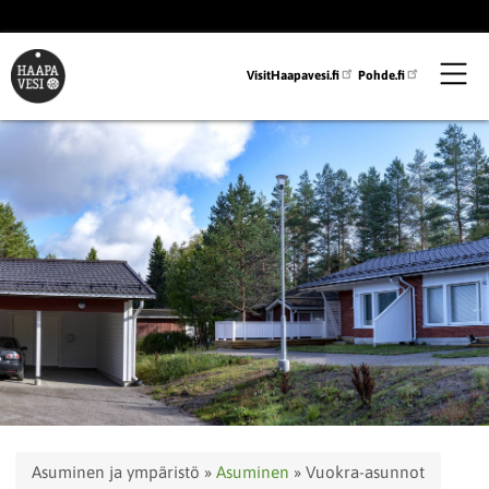
Hyppää
pääsisältöön
VisitHaapavesi.fi
Pohde.fi
Murupolku
Asuminen ja ympäristö
Asuminen
Vuokra-asunnot