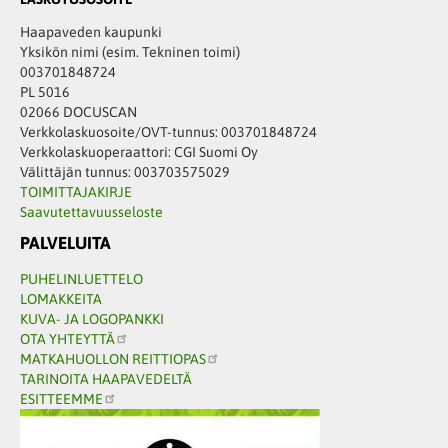
Haapaveden kaupunki
Yksikön nimi (esim. Tekninen toimi)
003701848724
PL 5016
02066 DOCUSCAN
Verkkolaskuosoite/OVT-tunnus: 003701848724
Verkkolaskuoperaattori: CGI Suomi Oy
Välittäjän tunnus: 003703575029
TOIMITTAJAKIRJE
Saavutettavuusseloste
PALVELUITA
PUHELINLUETTELO
LOMAKKEITA
KUVA- JA LOGOPANKKI
OTA YHTEYTTÄ
MATKAHUOLLON REITTIOPAS
TARINOITA HAAPAVEDELTÄ
ESITTEEMME