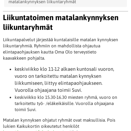
matalankynnyksen liikuntaryhmät
Liikuntatoimen matalankynnyksen
liikuntaryhmät
Liikuntapalvelut järjestää kuntalaisille matalan kynnyksen
liikuntaryhmiä. Ryhmiin on mahdollista ohjautua
elintapaohjauksen kautta Oma Olo terveystieto
kaavakkeen pohjalta.
keskiviikko klo 11-12 alkaen kuntosali vuoron,
vuoro on tarkoitettu matalan kynnyksen
liikkumiseen, liittyy elintapaohjaukseen.
Vuorolla ohjaajana toimii Suvi.
keskiviikko klo 15.30-16.30 miesten ryhmä, vuoro on
tarkoitettu työ- /eläkeikäisille. Vuorolla ohjaajana
toimii Suvi.
Matalan kynnyksen ohjatut ryhmät ovat maksullisia. Pois
lukien Kaikukortin oikeutetut henkilöt