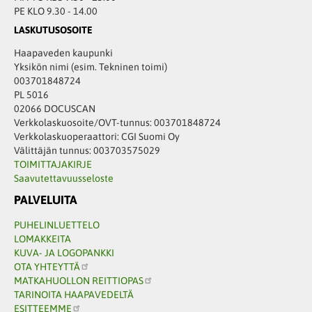
PE KLO 9.30 - 14.00
LASKUTUSOSOITE
Haapaveden kaupunki
Yksikön nimi (esim. Tekninen toimi)
003701848724
PL 5016
02066 DOCUSCAN
Verkkolaskuosoite/OVT-tunnus: 003701848724
Verkkolaskuoperaattori: CGI Suomi Oy
Välittäjän tunnus: 003703575029
TOIMITTAJAKIRJE
Saavutettavuusseloste
PALVELUITA
PUHELINLUETTELO
LOMAKKEITA
KUVA- JA LOGOPANKKI
OTA YHTEYTTÄ
MATKAHUOLLON REITTIOPAS
TARINOITA HAAPAVEDELTÄ
ESITTEEMME