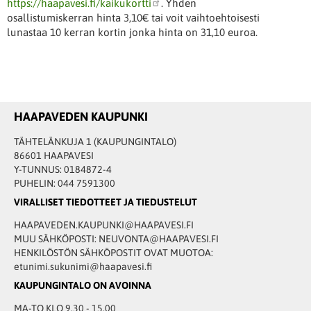
https://haapavesi.fi/kaikukortti
. Yhden
osallistumiskerran hinta 3,10€ tai voit vaihtoehtoisesti
lunastaa 10 kerran kortin jonka hinta on 31,10 euroa.
HAAPAVEDEN KAUPUNKI
TÄHTELÄNKUJA 1 (KAUPUNGINTALO)
86601 HAAPAVESI
Y-TUNNUS: 0184872-4
PUHELIN: 044 7591300
VIRALLISET TIEDOTTEET JA TIEDUSTELUT
HAAPAVEDEN.KAUPUNKI@HAAPAVESI.FI
MUU SÄHKÖPOSTI: NEUVONTA@HAAPAVESI.FI
HENKILÖSTÖN SÄHKÖPOSTIT OVAT MUOTOA:
etunimi.sukunimi@haapavesi.fi
KAUPUNGINTALO ON AVOINNA
MA-TO KLO 9.30 - 15.00