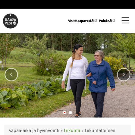
Hyppää
pääsisältöön
VisitHaapavesi.fi
Pohde.fi
Murupolku
Vapaa-aika ja hyvinvointi
Liikunta
Liikuntatoimen