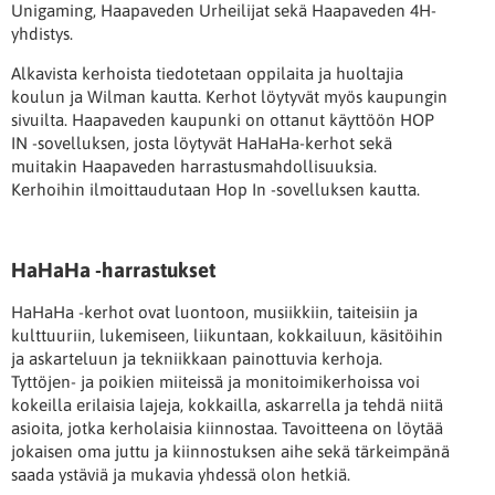
Unigaming, Haapaveden Urheilijat sekä Haapaveden 4H-
yhdistys.
Alkavista kerhoista tiedotetaan oppilaita ja huoltajia
koulun ja Wilman kautta. Kerhot löytyvät myös kaupungin
sivuilta. Haapaveden kaupunki on ottanut käyttöön HOP
IN -sovelluksen, josta löytyvät HaHaHa-kerhot sekä
muitakin Haapaveden harrastusmahdollisuuksia.
Kerhoihin ilmoittaudutaan Hop In -sovelluksen kautta.
HaHaHa -harrastukset
HaHaHa -kerhot ovat luontoon, musiikkiin, taiteisiin ja
kulttuuriin, lukemiseen, liikuntaan, kokkailuun, käsitöihin
ja askarteluun ja tekniikkaan painottuvia kerhoja.
Tyttöjen- ja poikien miiteissä ja monitoimikerhoissa voi
kokeilla erilaisia lajeja, kokkailla, askarrella ja tehdä niitä
asioita, jotka kerholaisia kiinnostaa. Tavoitteena on löytää
jokaisen oma juttu ja kiinnostuksen aihe sekä tärkeimpänä
saada ystäviä ja mukavia yhdessä olon hetkiä.