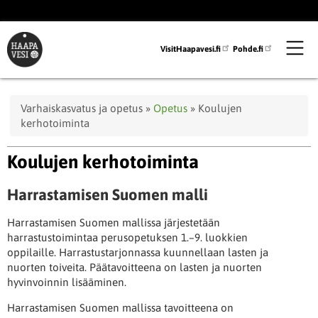
Hyppää
pääsisältöön
VisitHaapavesi.fi
Pohde.fi
Murupolku
Varhaiskasvatus ja opetus
Opetus
Koulujen
kerhotoiminta
Koulujen kerhotoiminta
Harrastamisen Suomen malli
Harrastamisen Suomen mallissa järjestetään
harrastustoimintaa perusopetuksen 1.–9. luokkien
oppilaille. Harrastustarjonnassa kuunnellaan lasten ja
nuorten toiveita. Päätavoitteena on lasten ja nuorten
hyvinvoinnin lisääminen.
Harrastamisen Suomen mallissa tavoitteena on