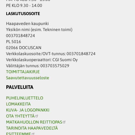
PE KLO 9.30 - 14.00
LASKUTUSOSOITE
Haapaveden kaupunki
Yksikön nimi (esim. Tekninen toimi)
003701848724
PL 5016
02066 DOCUSCAN
Verkkolaskuosoite/OVT-tunnus: 003701848724
Verkkolaskuoperaattori: CGI Suomi Oy
Välittäjän tunnus: 003703575029
TOIMITTAJAKIRJE
Saavutettavuusseloste
PALVELUITA
PUHELINLUETTELO
LOMAKKEITA
KUVA- JA LOGOPANKKI
OTA YHTEYTTÄ
MATKAHUOLLON REITTIOPAS
TARINOITA HAAPAVEDELTÄ
ESITTEEMME