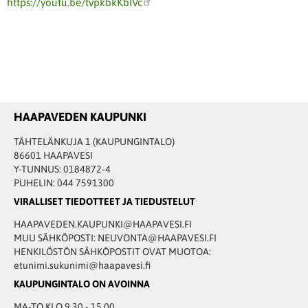
https://youtu.be/tvpkbkKbIVc
HAAPAVEDEN KAUPUNKI
TÄHTELÄNKUJA 1 (KAUPUNGINTALO)
86601 HAAPAVESI
Y-TUNNUS: 0184872-4
PUHELIN: 044 7591300
VIRALLISET TIEDOTTEET JA TIEDUSTELUT
HAAPAVEDEN.KAUPUNKI@HAAPAVESI.FI
MUU SÄHKÖPOSTI: NEUVONTA@HAAPAVESI.FI
HENKILÖSTÖN SÄHKÖPOSTIT OVAT MUOTOA:
etunimi.sukunimi@haapavesi.fi
KAUPUNGINTALO ON AVOINNA
MA-TO KLO 9.30 - 15.00