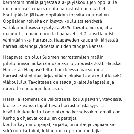
kerhotoiminnalla järjestää ala- ja yläkoulujen oppilaille
monipuolisesti maksutonta harrastustoimintaa heti
koulupäivän jälkeen oppilaiden toiveita kuunnellen.
Oppilaiden toiveita on kysytty kouluissa tehdyssä
valtakunnallisessa kyselyssä 2025. Tavoitteena on, että
mahdollisimman monella haapavetisellä lapsella olisi
vähintään yksi harrastus. Haapaveden kaupunki järjestää
harrastuskerhoja yhdessä muiden tahojen kanssa.
Haapavesi on ollut Suomen harrastamisen mallin
pilotoinnissa mukana alusta asti jo vuodesta 2021. Hauska
Harrastaa Haapavedellä -hankkeessa maksutonta
harrastustoimintaa järjestetään jokaisella alakoululla sekä
yläkoululla. Tavoitteena on saada jokaiselle lapselle ja
nuorelle mieluinen harrastus.
HaHaHa -toiminta on viikoittaista, koulupäivän yhteydessä,
klo 13-17 välissä tapahtuvaa harrastamista syys- ja
kevätlukukaudella. Loma-aikoina kerhoissakin lomaillaan.
Kerhoja ohjaavat koulujen opettajat,
koulunkäynninohjaajat, kirjasto, liikunta- ja vapaa-aika-
sekä nuorisotoimi, Jokihelmen opiston opettajia,