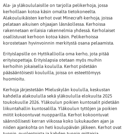
Ala- ja yläkoululaisille on tarjolla pelikerhoja, jossa
kerhoillaan kotoa käsin omalta tietokoneelta.
Alakouluikäisten kerhot ovat Minecraft-kerhoja, joissa
pelataan aikuisen ohjaajan läsnäollessa. Kerhoissa
rakennetaan erilaisia rakennelmia yhdessä. Kerholaiset
osallistuvat kerhoon kotoa käsin. Pelikerhoissa
korostetaan hyvinvoinnin merkitystä osana pelaamista.
Erityislapsille on Hyttikalliolla oma kerho, jota pitää
erityisopettaja. Erityislapsia otetaan myös muihin
kerhoihin jokaisella koululla. Kerhot pidetään
pääsääntöisesti kouluilla, joissa on esteettömyys
huomioitu.
Kerhoja järjestetään Mieluskylän koululla, keskustan
kahdella alakoululla sekä yläkoululla elokuulta 2025
toukokuulle 2026. Yläkoulun poikien kuntosalit pidetään
liikuntahallin kuntosalilla. Yläkoulun tyttöjen ja poikien
miitit kokoontuvat nuopparilla. Kerhot kokoontuvat
säännöllisesti kerran viikossa koko lukukauden ajan ja
niiden ajankohta on heti koulupäivän jälkeen. Kerhot ovat
tunnin, puolentoista ja kahden tunnin mittaisia.