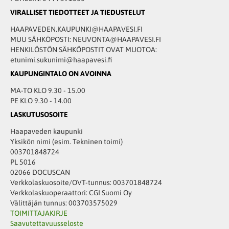
VIRALLISET TIEDOTTEET JA TIEDUSTELUT
HAAPAVEDEN.KAUPUNKI@HAAPAVESI.FI
MUU SÄHKÖPOSTI: NEUVONTA@HAAPAVESI.FI
HENKILÖSTÖN SÄHKÖPOSTIT OVAT MUOTOA:
etunimi.sukunimi@haapavesi.fi
KAUPUNGINTALO ON AVOINNA
MA-TO KLO 9.30 - 15.00
PE KLO 9.30 - 14.00
LASKUTUSOSOITE
Haapaveden kaupunki
Yksikön nimi (esim. Tekninen toimi)
003701848724
PL 5016
02066 DOCUSCAN
Verkkolaskuosoite/OVT-tunnus: 003701848724
Verkkolaskuoperaattori: CGI Suomi Oy
Välittäjän tunnus: 003703575029
TOIMITTAJAKIRJE
Saavutettavuusseloste