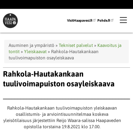
Hyppää
pääsisältöön
VisitHaapavesi.fi
Pohde.fi
Murupolku
Asuminen ja ympäristö
Tekniset palvelut
Kaavoitus ja
tontit
Yleiskaavat
Rahkola-Hautakankaan
tuulivoimapuiston osayleiskaava
Rahkola-Hautakankaan
tuulivoimapuiston osayleiskaava
___________________________________________
Rahkola-Hautakankaan tuulivoimapuiston yleiskaavan
osallistumis- ja arviointisuunnitelmaa koskeva
yleisötilaisuus järjestettiin Reijo Waara-salissa Haapaveden
opistolla torstaina 19.8.2021 klo 17.00.