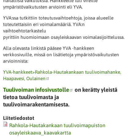
haitallisia vaikutuksia. Hankkeelle tuli vireille
ympäristövaikutusten arviointi eli YVA.
YVA:ssa tutkittiin toteutusvaihtoehtoja, joissa alueelle
toteutettaisiin eri voimalamääriä. YVA:n
vaihtoehtotarkastelu
pyrittiin huomioimaan osayleiskaavan voimalasijoittelussa.
Alla olevasta linkistä pääsee YVA -hankkeen
verkkosivuille, missä on lisätietoja ympäristövaikutusten
arvioinnista:
YVA-hankkeet>Rahkola-Hautakankaan tuulivoimahanke,
Haapavesi, Oulainen
Tuulivoiman infosivustolle
on kerätty yleistä
tietoa tuulivoimasta ja
tuulivoimarakentamisesta.
Liitetiedostot
Rahkola-Hautakankaan tuulivoimapuiston
osayleiskaava_kaavakartta