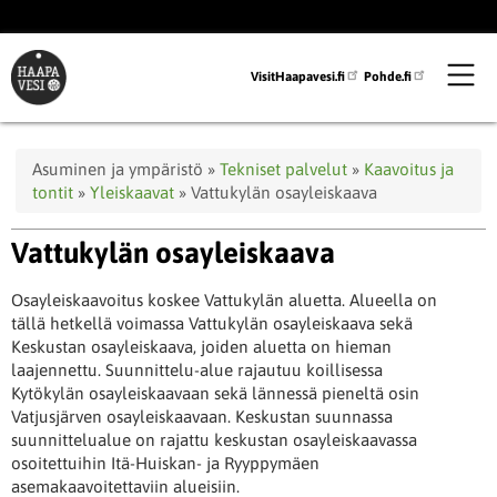
Hyppää
pääsisältöön
VisitHaapavesi.fi
Pohde.fi
Murupolku
Asuminen ja ympäristö
Tekniset palvelut
Kaavoitus ja
tontit
Yleiskaavat
Vattukylän osayleiskaava
Vattukylän osayleiskaava
Osayleiskaavoitus koskee Vattukylän aluetta. Alueella on
tällä hetkellä voimassa Vattukylän osayleiskaava sekä
Keskustan osayleiskaava, joiden aluetta on hieman
laajennettu. Suunnittelu-alue rajautuu koillisessa
Kytökylän osayleiskaavaan sekä lännessä pieneltä osin
Vatjusjärven osayleiskaavaan. Keskustan suunnassa
suunnittelualue on rajattu keskustan osayleiskaavassa
osoitettuihin Itä-Huiskan- ja Ryyppymäen
asemakaavoitettaviin alueisiin.