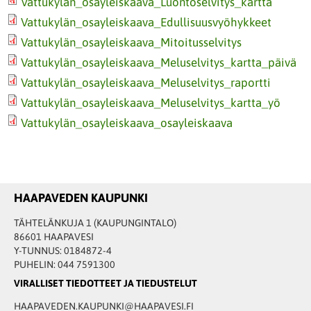
Vattukylän_osayleiskaava_Luontoselvitys_kartta
Vattukylän_osayleiskaava_Edullisuusvyöhykkeet
Vattukylän_osayleiskaava_Mitoitusselvitys
Vattukylän_osayleiskaava_Meluselvitys_kartta_päivä
Vattukylän_osayleiskaava_Meluselvitys_raportti
Vattukylän_osayleiskaava_Meluselvitys_kartta_yö
Vattukylän_osayleiskaava_osayleiskaava
HAAPAVEDEN KAUPUNKI
TÄHTELÄNKUJA 1 (KAUPUNGINTALO)
86601 HAAPAVESI
Y-TUNNUS: 0184872-4
PUHELIN: 044 7591300
VIRALLISET TIEDOTTEET JA TIEDUSTELUT
HAAPAVEDEN.KAUPUNKI@HAAPAVESI.FI