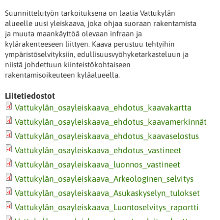
Suunnittelutyön tarkoituksena on laatia Vattukylän
alueelle uusi yleiskaava, joka ohjaa suoraan rakentamista
ja muuta maankäyttöä olevaan infraan ja
kylärakenteeseen liittyen. Kaava perustuu tehtyihin
ympäristöselvityksiin, edullisuusvyöhyketarkasteluun ja
niistä johdettuun kiinteistökohtaiseen
rakentamisoikeuteen kyläalueella.
Liitetiedostot
Vattukylän_osayleiskaava_ehdotus_kaavakartta
Vattukylän_osayleiskaava_ehdotus_kaavamerkinnät
Vattukylän_osayleiskaava_ehdotus_kaavaselostus
Vattukylän_osayleiskaava_ehdotus_vastineet
Vattukylän_osayleiskaava_luonnos_vastineet
Vattukylän_osayleiskaava_Arkeologinen_selvitys
Vattukylän_osayleiskaava_Asukaskyselyn_tulokset
Vattukylän_osayleiskaava_Luontoselvitys_raportti