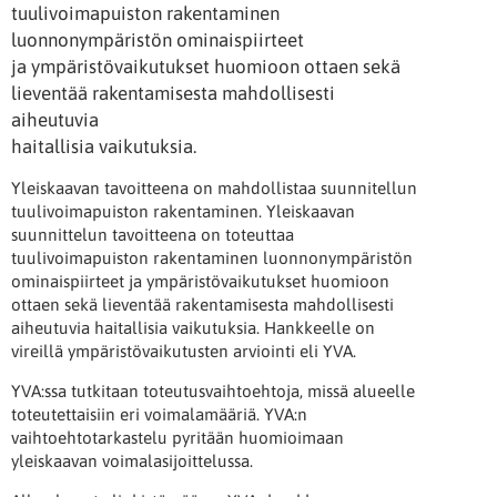
tuulivoimapuiston rakentaminen
luonnonympäristön ominaispiirteet
ja ympäristövaikutukset huomioon ottaen sekä
lieventää rakentamisesta mahdollisesti
aiheutuvia
haitallisia vaikutuksia.
Yleiskaavan tavoitteena on mahdollistaa suunnitellun
tuulivoimapuiston rakentaminen. Yleiskaavan
suunnittelun tavoitteena on toteuttaa
tuulivoimapuiston rakentaminen luonnonympäristön
ominaispiirteet ja ympäristövaikutukset huomioon
ottaen sekä lieventää rakentamisesta mahdollisesti
aiheutuvia haitallisia vaikutuksia. Hankkeelle on
vireillä ympäristövaikutusten arviointi eli YVA.
YVA:ssa tutkitaan toteutusvaihtoehtoja, missä alueelle
toteutettaisiin eri voimalamääriä. YVA:n
vaihtoehtotarkastelu pyritään huomioimaan
yleiskaavan voimalasijoittelussa.