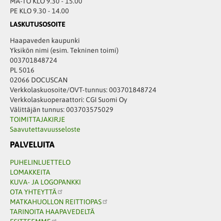
MA-TO KLO 9.30 - 15.00
PE KLO 9.30 - 14.00
LASKUTUSOSOITE
Haapaveden kaupunki
Yksikön nimi (esim. Tekninen toimi)
003701848724
PL 5016
02066 DOCUSCAN
Verkkolaskuosoite/OVT-tunnus: 003701848724
Verkkolaskuoperaattori: CGI Suomi Oy
Välittäjän tunnus: 003703575029
TOIMITTAJAKIRJE
Saavutettavuusseloste
PALVELUITA
PUHELINLUETTELO
LOMAKKEITA
KUVA- JA LOGOPANKKI
OTA YHTEYTTÄ
MATKAHUOLLON REITTIOPAS
TARINOITA HAAPAVEDELTÄ