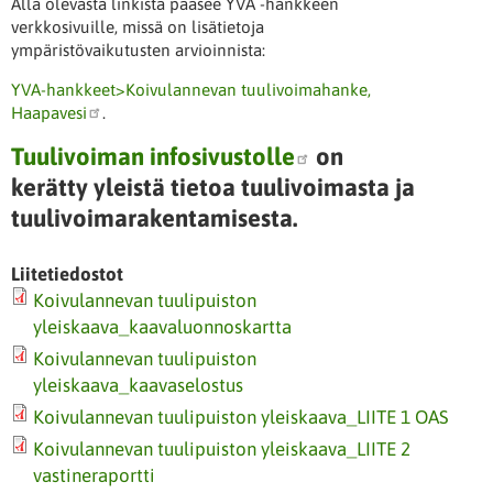
Alla olevasta linkistä pääsee YVA -hankkeen
verkkosivuille, missä on lisätietoja
ympäristövaikutusten arvioinnista:
YVA-hankkeet>Koivulannevan tuulivoimahanke,
Haapavesi
.
Tuulivoiman infosivustolle
on
kerätty yleistä tietoa tuulivoimasta ja
tuulivoimarakentamisesta.
Liitetiedostot
Koivulannevan tuulipuiston
yleiskaava_kaavaluonnoskartta
Koivulannevan tuulipuiston
yleiskaava_kaavaselostus
Koivulannevan tuulipuiston yleiskaava_LIITE 1 OAS
Koivulannevan tuulipuiston yleiskaava_LIITE 2
vastineraportti