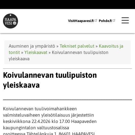
Hyppää
pääsisältöön
VisitHaapavesi.fi
Pohde.fi
Murupolku
Asuminen ja ympäristö
Tekniset palvelut
Kaavoitus ja
tontit
Yleiskaavat
Koivulannevan tuulipuiston
yleiskaava
Koivulannevan tuulipuiston
yleiskaava
______________________________________________________
Koivulannevan tuulivoimahankkeen
valmisteluvaiheen yleisötilaisuus järjestettiin
keskiviikkona 22.4.2026 klo 17.00 Haapaveden
kaupungintalon valtuustosalissa
osoitteessa Tähtelänkuja 1, 86601 HAAPAVESI.