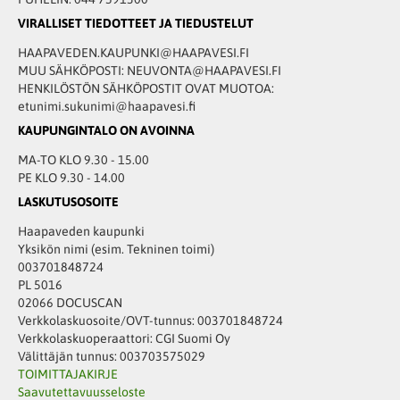
VIRALLISET TIEDOTTEET JA TIEDUSTELUT
HAAPAVEDEN.KAUPUNKI@HAAPAVESI.FI
MUU SÄHKÖPOSTI: NEUVONTA@HAAPAVESI.FI
HENKILÖSTÖN SÄHKÖPOSTIT OVAT MUOTOA:
etunimi.sukunimi@haapavesi.fi
KAUPUNGINTALO ON AVOINNA
MA-TO KLO 9.30 - 15.00
PE KLO 9.30 - 14.00
LASKUTUSOSOITE
Haapaveden kaupunki
Yksikön nimi (esim. Tekninen toimi)
003701848724
PL 5016
02066 DOCUSCAN
Verkkolaskuosoite/OVT-tunnus: 003701848724
Verkkolaskuoperaattori: CGI Suomi Oy
Välittäjän tunnus: 003703575029
TOIMITTAJAKIRJE
Saavutettavuusseloste