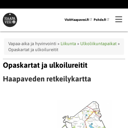
Hyppää
pääsisältöön
VisitHaapavesi.fi
Pohde.fi
Murupolku
Vapaa-aika ja hyvinvointi
Liikunta
Ulkoliikuntapaikat
Opaskartat ja ulkoilureitit
Opaskartat ja ulkoilureitit
Haapaveden retkeilykartta