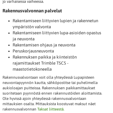
jo varhaisessa vaiheessa.
Rakennusvalvonnan palvelut
Rakentamiseen liittyvien lupien ja rakennetun
ympäristön valvonta
Rakentamiseen liittyvien lupa-asioiden opastus
ja neuvonta
Rakentamisen ohjaus ja neuvonta
Peruskorjausneuvonta
Rakennuksen paikka ja kiinteistön
rajamittaukset Trimble TSC5 -
maastotietokoneella
Rakennusvalvontaan voit olla yhteydessä Lupapisteen
neuvontapyynnön kautta, sähköpostitse tai puhelimella
aukioloajan puitteissa. Rakennuksen paikkamittaukset
suoritetaan pyynnöstä ennen rakennustöiden aloittamista.
Ole hyvissä ajoin yhteydessä rakennusvalvontaan
mittauksien osalta. Mittauksista koostuvat maksut näet
rakennusvalvonnan
Taksat liitteestä.