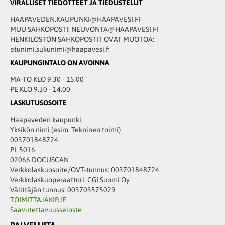
VIRALLISET TIEDOTTEET JA TIEDUSTELUT
HAAPAVEDEN.KAUPUNKI@HAAPAVESI.FI
MUU SÄHKÖPOSTI: NEUVONTA@HAAPAVESI.FI
HENKILÖSTÖN SÄHKÖPOSTIT OVAT MUOTOA:
etunimi.sukunimi@haapavesi.fi
KAUPUNGINTALO ON AVOINNA
MA-TO KLO 9.30 - 15.00
PE KLO 9.30 - 14.00
LASKUTUSOSOITE
Haapaveden kaupunki
Yksikön nimi (esim. Tekninen toimi)
003701848724
PL 5016
02066 DOCUSCAN
Verkkolaskuosoite/OVT-tunnus: 003701848724
Verkkolaskuoperaattori: CGI Suomi Oy
Välittäjän tunnus: 003703575029
TOIMITTAJAKIRJE
Saavutettavuusseloste