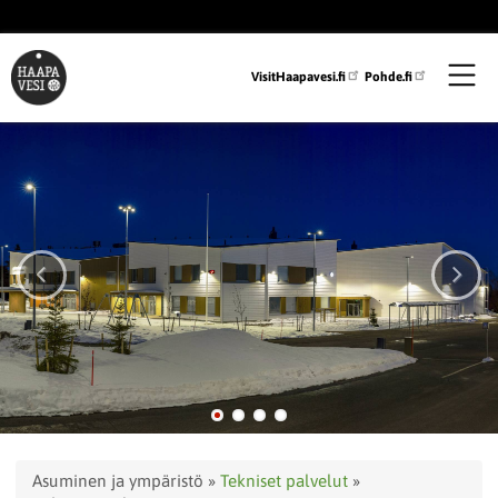
Hyppää
pääsisältöön
VisitHaapavesi.fi
Pohde.fi
Murupolku
Asuminen ja ympäristö
Tekniset palvelut