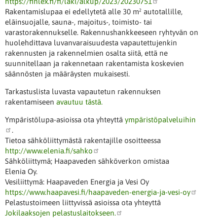
https://finlex.fi/fi/laki/alkup/2023/20230751
Rakentamislupaa ei edellytetä alle 30 m² autotallille,
eläinsuojalle, sauna-, majoitus-, toimisto- tai
varastorakennukselle. Rakennushankkeeseen ryhtyvän on
huolehdittava luvanvaraisuudesta vapautettujenkin
rakennusten ja rakennelmien osalta siitä, että ne
suunnitellaan ja rakennetaan rakentamista koskevien
säännösten ja määräysten mukaisesti.
Tarkastuslista luvasta vapautetun rakennuksen
rakentamiseen
avautuu tästä.
Ympäristölupa-asioissa ota yhteyttä
ympäristöpalveluihin
.
Tietoa sähköliittymästä rakentajille osoitteessa
http://www.elenia.fi/sahko
Sähköliittymä; Haapaveden sähköverkon omistaa
Elenia Oy.
Vesiliittymä: Haapaveden Energia ja Vesi Oy
https://www.haapavesi.fi/haapaveden-energia-ja-vesi-oy
Pelastustoimeen liittyvissä asioissa ota yhteyttä
Jokilaaksojen pelastuslaitokseen.