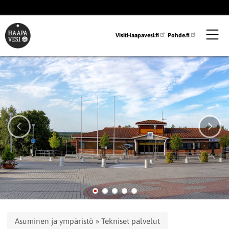
Hyppää
pääsisältöön
VisitHaapavesi.fi
Pohde.fi
Murupolku
Asuminen ja ympäristö
Tekniset palvelut