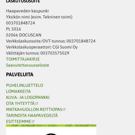
LASKUTUSOSOITE
Haapaveden kaupunki
Yksikön nimi (esim. Tekninen toimi)
003701848724
PL 5016
02066 DOCUSCAN
Verkkolaskuosoite/OVT-tunnus: 003701848724
Verkkolaskuoperaattori: CGI Suomi Oy
Välittäjän tunnus: 003703575029
TOIMITTAJAKIRJE
Saavutettavuusseloste
PALVELUITA
PUHELINLUETTELO
LOMAKKEITA
KUVA- JA LOGOPANKKI
OTA YHTEYTTÄ
MATKAHUOLLON REITTIOPAS
TARINOITA HAAPAVEDELTÄ
ESITTEEMME