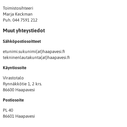
Toimistosihteeri
Marja Keckman
Puh. 044 7591 212
Muut yhteystiedot
Sähköpostiosoitteet
etunimi.sukunimi(at)haapavesi.fi
tekninenlautakunta(at)haapavesi.fi
Käyntiosoite
Virastotalo
Rynnäkkötie 1, 2 krs.
86600 Haapavesi
Postiosoite
PL 40
86601 Haapavesi