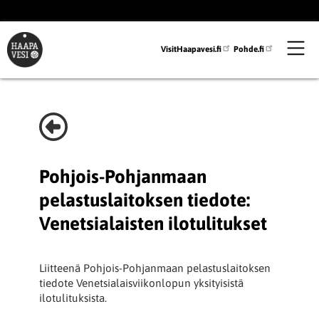
Hyppää
pääsisältöön
VisitHaapavesi.fi
Pohde.fi
Pohjois-Pohjanmaan
pelastuslaitoksen tiedote:
Venetsialaisten ilotulitukset
Liitteenä Pohjois-Pohjanmaan pelastuslaitoksen
tiedote Venetsialaisviikonlopun yksityisistä
ilotulituksista.