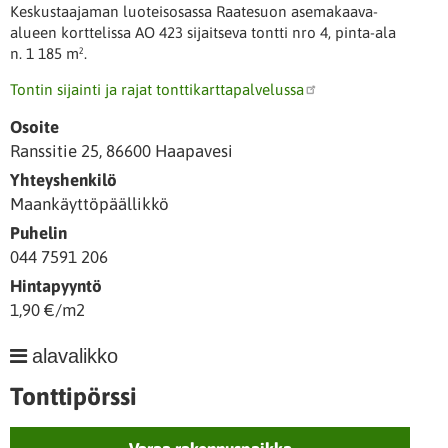
Keskustaajaman luoteisosassa Raatesuon asemakaava-
alueen korttelissa AO 423 sijaitseva tontti nro 4, pinta-ala
n. 1 185 m².
Tontin sijainti ja rajat tonttikarttapalvelussa
Osoite
Ranssitie 25, 86600 Haapavesi
Yhteyshenkilö
Maankäyttöpäällikkö
Puhelin
044 7591 206
Hintapyyntö
1,90 €/m2
Tonttipörssi