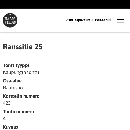
Hyppää
pääsisältöön
VisitHaapavesi.fi
Pohde.fi
Ranssitie 25
Tonttityyppi
Kaupungin tontti
Osa-alue
Raatesuo
Korttelin numero
423
Tontin numero
4
Kuvaus