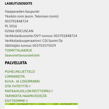
LASKUTUSOSOITE
Haapaveden kaupunki
Yksikön nimi (esim. Tekninen toimi)
003701848724
PL 5016
02066 DOCUSCAN
Verkkolaskuosoite/OVT-tunnus: 003701848724
Verkkolaskuoperaattori: CGI Suomi Oy
Välittäjän tunnus: 003703575029
TOIMITTAJAKIRJE
Saavutettavuusseloste
PALVELUITA
PUHELINLUETTELO
LOMAKKEITA
KUVA- JA LOGOPANKKI
OTA YHTEYTTÄ
MATKAHUOLLON REITTIOPAS
TARINOITA HAAPAVEDELTÄ
ESITTEEMME