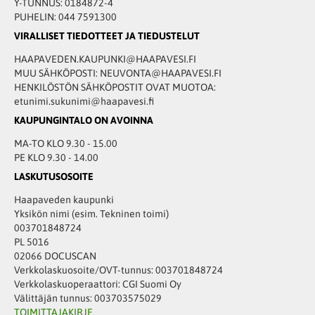
Y-TUNNUS: 0184872-4
PUHELIN: 044 7591300
VIRALLISET TIEDOTTEET JA TIEDUSTELUT
HAAPAVEDEN.KAUPUNKI@HAAPAVESI.FI
MUU SÄHKÖPOSTI: NEUVONTA@HAAPAVESI.FI
HENKILÖSTÖN SÄHKÖPOSTIT OVAT MUOTOA:
etunimi.sukunimi@haapavesi.fi
KAUPUNGINTALO ON AVOINNA
MA-TO KLO 9.30 - 15.00
PE KLO 9.30 - 14.00
LASKUTUSOSOITE
Haapaveden kaupunki
Yksikön nimi (esim. Tekninen toimi)
003701848724
PL 5016
02066 DOCUSCAN
Verkkolaskuosoite/OVT-tunnus: 003701848724
Verkkolaskuoperaattori: CGI Suomi Oy
Välittäjän tunnus: 003703575029
TOIMITTAJAKIRJE