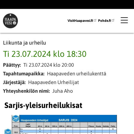
Hyppää
pääsisältöön
VisitHaapavesi.fi
Pohde.fi
Liikunta ja urheilu
Ti 23.07.2024 klo 18:30
Päättyy
Ti 23.07.2024 klo 20:00
Tapahtumapaikka
Haapaveden urheilukenttä
Järjestäjä
Haapaveden Urheilijat
Yhteyshenkilön nimi
Juha Aho
Sarjis-yleisurheilukisat