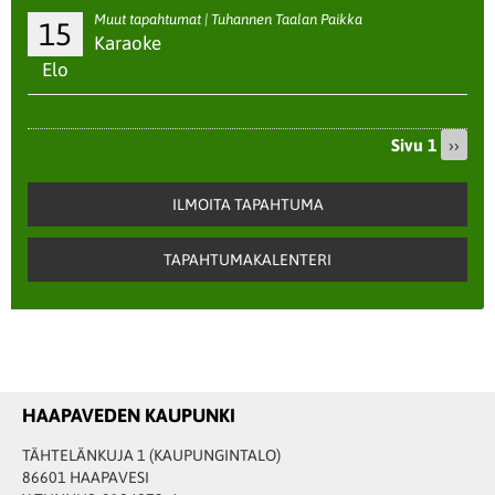
Muut tapahtumat | Tuhannen Taalan Paikka
15
Karaoke
Elo
Sivu 1
Seura
››
Sivutus
sivu
ILMOITA TAPAHTUMA
TAPAHTUMAKALENTERI
HAAPAVEDEN KAUPUNKI
TÄHTELÄNKUJA 1 (KAUPUNGINTALO)
86601 HAAPAVESI