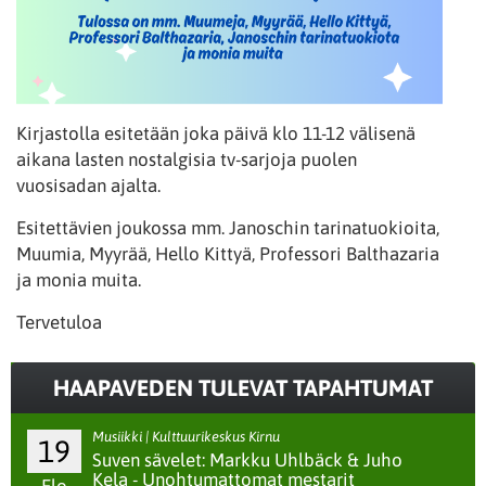
Kirjastolla esitetään joka päivä klo 11-12 välisenä
aikana lasten nostalgisia tv-sarjoja puolen
vuosisadan ajalta.
Esitettävien joukossa mm. Janoschin tarinatuokioita,
Muumia, Myyrää, Hello Kittyä, Professori Balthazaria
ja monia muita.
Tervetuloa
HAAPAVEDEN TULEVAT TAPAHTUMAT
Musiikki | Kulttuurikeskus Kirnu
19
Suven sävelet: Markku Uhlbäck & Juho
Kela - Unohtumattomat mestarit