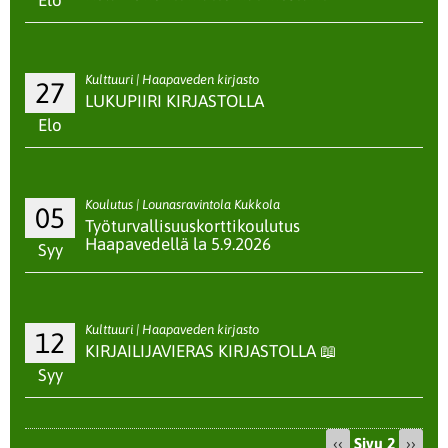
Elo
Kulttuuri | Haapaveden kirjasto
27
LUKUPIIRI KIRJASTOLLA
Elo
Koulutus | Lounasravintola Kukkola
05
Työturvallisuuskorttikoulutus
Haapavedellä la 5.9.2026
Syy
Kulttuuri | Haapaveden kirjasto
12
KIRJAILIJAVIERAS KIRJASTOLLA 📖
Syy
Edellinen
‹‹
Sivu 2
Seura
››
Sivutus