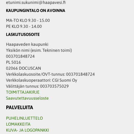
etunimi.sukunimi@haapavesi.fi
KAUPUNGINTALO ON AVOINNA
MA-TO KLO 9.30 - 15.00
PE KLO 9.30 - 14.00
LASKUTUSOSOITE
Haapaveden kaupunki
Yksikön nimi (esim. Tekninen toimi)
003701848724
PL 5016
02066 DOCUSCAN
Verkkolaskuosoite/OVT-tunnus: 003701848724
Verkkolaskuoperaattori: CGI Suomi Oy
Välittäjän tunnus: 003703575029
TOIMITTAJAKIRJE
Saavutettavuusseloste
PALVELUITA
PUHELINLUETTELO
LOMAKKEITA
KUVA- JA LOGOPANKKI