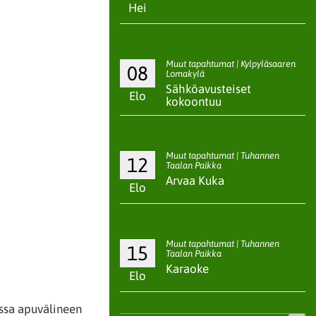
Hei
Muut tapahtumat | Kylpyläsaaren
08
Lomakylä
Sähköavusteiset
Elo
kokoontuu
Muut tapahtumat | Tuhannen
12
Taalan Paikka
Arvaa Kuka
Elo
Muut tapahtumat | Tuhannen
15
Taalan Paikka
Karaoke
Elo
assa apuvälineen