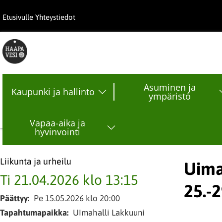
Hyppää
Etusivulle
Yhteystiedot
pääsisältöön
Asuminen ja
Kaupunki ja hallinto
ympäristö
Vapaa-aika ja
hyvinvointi
Liikunta ja urheilu
Uima
Ti 21.04.2026 klo 13:15
25.-
Päättyy
Pe 15.05.2026 klo 20:00
Tapahtumapaikka
UImahalli Lakkuuni