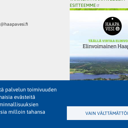
ESITTEEMME
haapavesi.fi
tä palvelun toimivuuden
aisia evästeitä
minnallisuuksien
sia milloin tahansa
VAIN VÄLTTÄMÄTTÖ