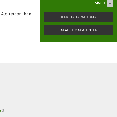
Sivu 1
Seu
››
Sivutus
sivu
. Aloitetaan ihan
ILMOITA TAPAHTUMA
TAPAHTUMAKALENTERI
S