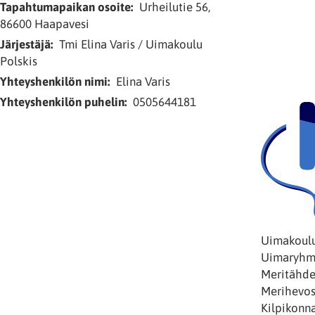
Tapahtumapaikan osoite
Urheilutie 56,
86600 Haapavesi
Järjestäjä
Tmi Elina Varis / Uimakoulu
Polskis
Yhteyshenkilön nimi
Elina Varis
Yhteyshenkilön puhelin
0505644181
Uimakoulu 
Uimaryhmiä
Meritähdet
Merihevose
Kilpikonna