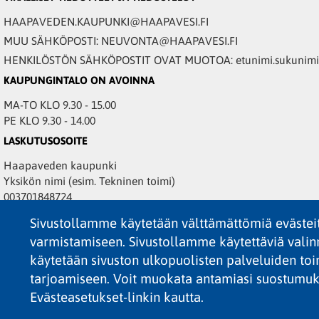
HAAPAVEDEN.KAUPUNKI@HAAPAVESI.FI
MUU SÄHKÖPOSTI: NEUVONTA@HAAPAVESI.FI
HENKILÖSTÖN SÄHKÖPOSTIT OVAT MUOTOA: etunimi.sukunimi@
KAUPUNGINTALO ON AVOINNA
MA-TO KLO 9.30 - 15.00
PE KLO 9.30 - 14.00
LASKUTUSOSOITE
Haapaveden kaupunki
Yksikön nimi (esim. Tekninen toimi)
003701848724
PL 5016
Sivustollamme käytetään välttämättömiä evästei
02066 DOCUSCAN
varmistamiseen. Sivustollamme käytettäviä valinn
Verkkolaskuosoite/OVT-tunnus: 003701848724
käytetään sivuston ulkopuolisten palveluiden toi
Verkkolaskuoperaattori: CGI Suomi Oy
tarjoamiseen. Voit muokata antamiasi suostumuk
Välittäjän tunnus: 003703575029
Evästeasetukset-linkin kautta.
TOIMITTAJAKIRJE