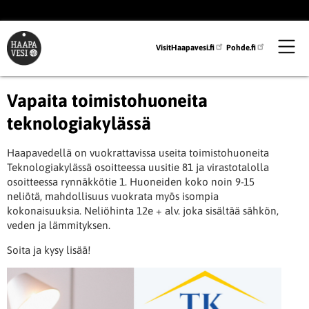
Hyppää
pääsisältöön
VisitHaapavesi.fi
Pohde.fi
Vapaita toimistohuoneita
teknologiakylässä
Haapavedellä on vuokrattavissa useita toimistohuoneita
Teknologiakylässä osoitteessa uusitie 81 ja virastotalolla
osoitteessa rynnäkkötie 1. Huoneiden koko noin 9-15
neliötä, mahdollisuus vuokrata myös isompia
kokonaisuuksia. Neliöhinta 12e + alv. joka sisältää sähkön,
veden ja lämmityksen.
Soita ja kysy lisää!