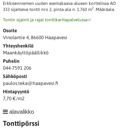
Erkkisenniemen uuden asemakaava-alueen korttelissa AO
2
333 sijaitseva tontti nro 2, pinta-ala n. 1.760 m
. Määräala.
Tontin sijainti ja rajat tonttikarttapalvelussa
Osoite
Vinolantie 4, 86600 Haapavesi
Yhteyshenkilö
Maankäyttöpäällikkö
Puhelin
044-7591 206
Sähköposti
paulos.teka@haapavesi.fi
Hintapyyntö
7,70 €/m2
Tonttipörssi