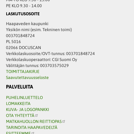
PE KLO 9.30 - 14.00
LASKUTUSOSOITE
Haapaveden kaupunki
Yksikön nimi (esim. Tekninen toimi)
003701848724
PL 5016
02066 DOCUSCAN
Verkkolaskuosoite/OVT-tunnus: 003701848724
Verkkolaskuoperaattori: CGI Suomi Oy
Välittäjän tunnus: 003703575029
TOIMITTAJAKIRJE
Saavutettavuusseloste
PALVELUITA
PUHELINLUETTELO
LOMAKKEITA
KUVA- JA LOGOPANKKI
OTA YHTEYTTÄ
MATKAHUOLLON REITTIOPAS
TARINOITA HAAPAVEDELTÄ
ESITTEEMME