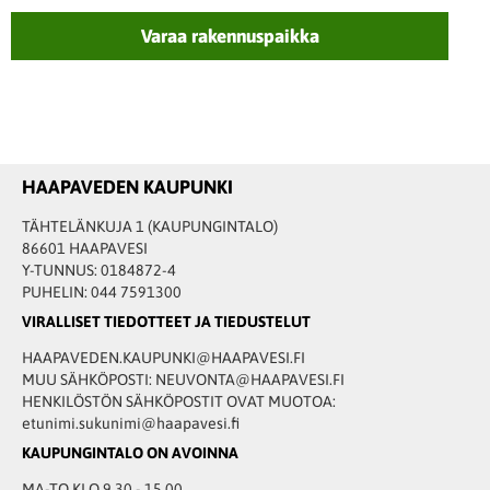
Varaa rakennuspaikka
HAAPAVEDEN KAUPUNKI
TÄHTELÄNKUJA 1 (KAUPUNGINTALO)
86601 HAAPAVESI
Y-TUNNUS: 0184872-4
PUHELIN: 044 7591300
VIRALLISET TIEDOTTEET JA TIEDUSTELUT
HAAPAVEDEN.KAUPUNKI@HAAPAVESI.FI
MUU SÄHKÖPOSTI: NEUVONTA@HAAPAVESI.FI
HENKILÖSTÖN SÄHKÖPOSTIT OVAT MUOTOA:
etunimi.sukunimi@haapavesi.fi
KAUPUNGINTALO ON AVOINNA
MA-TO KLO 9.30 - 15.00