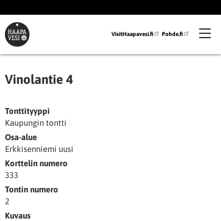
Hyppää
pääsisältöön
VisitHaapavesi.fi
Pohde.fi
Vinolantie 4
Tonttityyppi
Kaupungin tontti
Osa-alue
Erkkisenniemi uusi
Korttelin numero
333
Tontin numero
2
Kuvaus